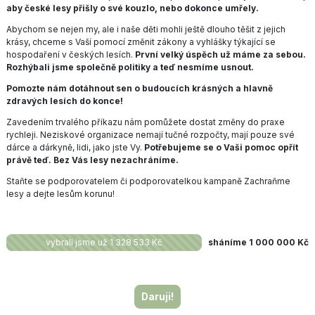
aby české lesy přišly o své kouzlo, nebo dokonce umřely.
Abychom se nejen my, ale i naše děti mohli ještě dlouho těšit z jejich
krásy, chceme s Vaší pomocí změnit zákony a vyhlášky týkající se
hospodaření v českých lesích.
První velký úspěch už máme za sebou.
Rozhýbali jsme společně politiky a teď nesmíme usnout.
Pomozte nám dotáhnout sen o budoucích krásných a hlavně
zdravých lesích do konce!
Zavedením trvalého příkazu nám pomůžete dostat změny do praxe
rychleji. Neziskové organizace nemají tučné rozpočty, mají pouze své
dárce a dárkyně, lidi, jako jste Vy.
Potřebujeme se o Vaši pomoc opřít
právě teď. Bez Vás lesy nezachráníme.
Staňte se podporovatelem či podporovatelkou kampaně Zachraňme
lesy a dejte lesům korunu!
vybrali jsme už 1 328 533 Kč
sháníme 1 000 000 Kč
Daruji!