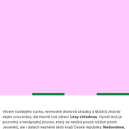
Vlivem častějšího sucha, nevhodné druhové skladby a škůdců ztrácejí
nejen svou krásu, ale hlavně své zdraví.
Lesy chřadnou.
Hynutí lesů je
pozvolný a nenápadný proces, který se netýká pouze nižších poloh
Jeseníků, ale i dalších nejméně šesti krajů České republiky.
Nedovolme,