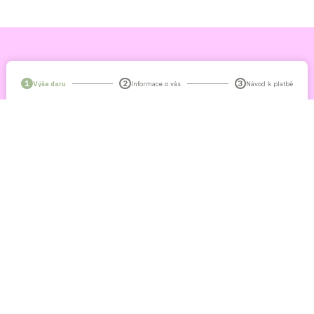
1
2
3
Výše daru
Informace o vás
Návod k platbě
220 Kč
350 Kč
500 Kč
Vlastní částka…
PRAVIDELNÁ PODPORA
JEDNORÁZOVÝ DAR
POKRAČOVAT