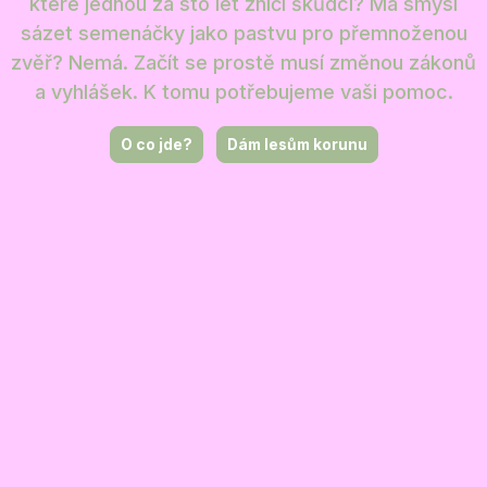
které jednou za sto let zničí škůdci? Má smysl
sázet semenáčky jako pastvu pro přemnoženou
zvěř? Nemá. Začít se prostě musí změnou zákonů
a vyhlášek. K tomu potřebujeme vaši pomoc.
O co jde?
Dám lesům korunu